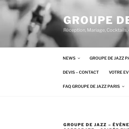
Aller
au
GROUPE DE
contenu
principal
Réception, Mariage, Cocktails,
NEWS
GROUPE DE JAZZ P
DEVIS – CONTACT
VOTRE E
FAQ GROUPE DE JAZZ PARIS
GROUPE DE JAZZ – ÉVÈN