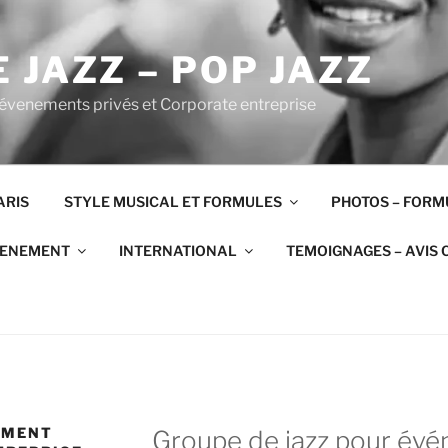
 JAZZ – POP JAZZ
 évenements privés et Corporate entreprise
ARIS
STYLE MUSICAL ET FORMULES
PHOTOS – FORM
VENEMENT
INTERNATIONAL
TEMOIGNAGES – AVIS 
EMENT
Groupe de jazz pour év