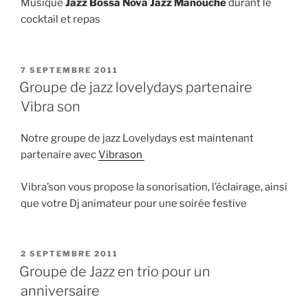
Musique
Jazz Bossa Nova Jazz Manouche
durant le
cocktail et repas
PUBLIÉ
7 SEPTEMBRE 2011
LE
Groupe de jazz lovelydays partenaire
Vibra son
Notre groupe de jazz Lovelydays est maintenant
partenaire avec
Vibrason
Vibra’son vous propose la sonorisation, l’éclairage, ainsi
que votre Dj animateur pour une soirée festive
PUBLIÉ
2 SEPTEMBRE 2011
LE
Groupe de Jazz en trio pour un
anniversaire