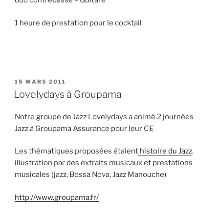
duo contrebasse – Guitare
1 heure de prestation pour le cocktail
PUBLIÉ
15 MARS 2011
LE
Lovelydays à Groupama
Notre groupe de Jazz Lovelydays a animé 2 journées
Jazz à Groupama Assurance pour leur CE
Les thématiques proposées étaient
histoire du Jazz
,
illustration par des extraits musicaux et prestations
musicales (jazz, Bossa Nova, Jazz Manouche)
http://www.groupama.fr/