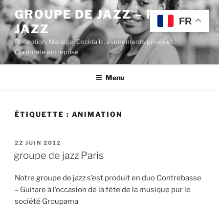
Aller
GROUPE DE JAZZ – POP
au
FR
JAZZ
contenu
principal
Réception, Mariage, Cocktails, évenements privés et
Corporate entreprise
Menu
ÉTIQUETTE :
ANIMATION
PUBLIÉ
22 JUIN 2012
LE
groupe de jazz Paris
Notre groupe de jazz s’est produit en duo Contrebasse
– Guitare à l’occasion de la fête de la musique pur le
société Groupama