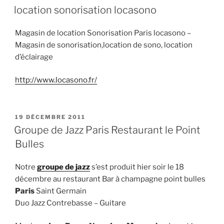
LE
location sonorisation locasono
Magasin de location Sonorisation Paris locasono –
Magasin de sonorisation,location de sono, location
d’éclairage
http://www.locasono.fr/
PUBLIÉ
19 DÉCEMBRE 2011
LE
Groupe de Jazz Paris Restaurant le Point
Bulles
Notre
groupe de jazz
s’est produit hier soir le 18
décembre au restaurant Bar à champagne point bulles
Paris
Saint Germain
Duo Jazz Contrebasse – Guitare