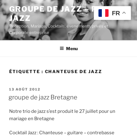
Aller
GROUPE DE JAZZ – POP
au
FR
JAZZ
contenu
principal
Réception, Mariage, Cocktails, évenements privés et
Corporate entreprise
Menu
ÉTIQUETTE :
CHANTEUSE DE JAZZ
PUBLIÉ
13 AOÛT 2012
LE
groupe de jazz Bretagne
Notre trio de jazz s’est produit le 27 juillet pour un
mariage en Bretagne
Cocktail Jazz : Chanteuse – guitare – contrebasse