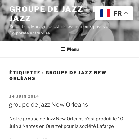
Aller
GROUPE DE JAZZ – POP
au
FR
JAZZ
contenu
principal
Réception, Mariage, Cocktails, évenements privés et
Corporate entreprise
Menu
ÉTIQUETTE :
GROUPE DE JAZZ NEW
ORLÉANS
PUBLIÉ
24 JUIN 2014
LE
groupe de jazz New Orleans
Notre groupe de Jazz New Orleans s’est produit le 10
Juin à Nantes en Quartet pour la société Lafarge