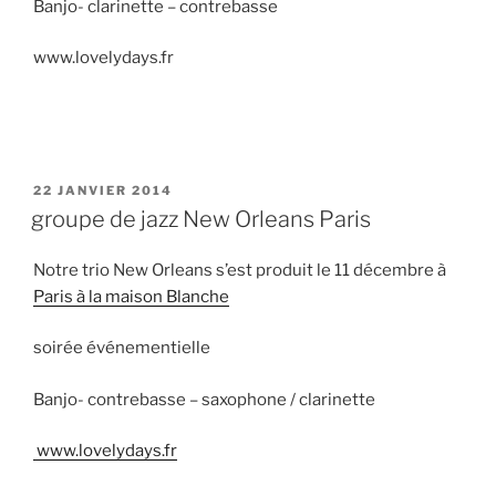
Banjo- clarinette – contrebasse
www.lovelydays.fr
PUBLIÉ
22 JANVIER 2014
LE
groupe de jazz New Orleans Paris
Notre trio New Orleans s’est produit le 11 décembre à
Paris à la maison Blanche
soirée événementielle
Banjo- contrebasse – saxophone / clarinette
www.lovelydays.fr