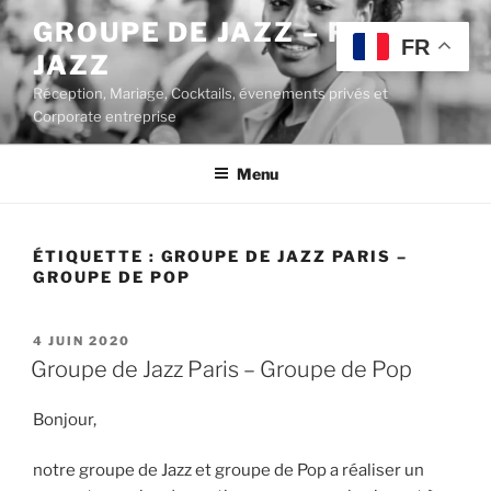
Aller
GROUPE DE JAZZ – POP
au
FR
JAZZ
contenu
principal
Réception, Mariage, Cocktails, évenements privés et
Corporate entreprise
Menu
ÉTIQUETTE :
GROUPE DE JAZZ PARIS –
GROUPE DE POP
PUBLIÉ
4 JUIN 2020
LE
Groupe de Jazz Paris – Groupe de Pop
Bonjour,
notre groupe de Jazz et groupe de Pop a réaliser un