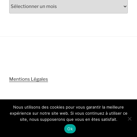
Archives
Mentions Légales
Nous utilisons des cookies pour vous garantir la meilleure
expérience sur notre site web. Si vous continuez à utiliser ce
Politique de confidentialité
Fièrement propulsé par
site, nous supposerons que vous en êtes satisfait.
WordPress
Ok