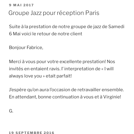
PUBLIÉ
9 MAI 2017
LE
Groupe Jazz pour réception Paris
Suite à la prestation de notre groupe de jazz de Samedi
6 Mai voici le retour de notre client
Bonjour Fabrice,
Merci à vous pour votre excellente prestation! Nos
invités en entaient ravis.
I’ interpretation de « I will
always love you » etait parfait!
J’espère qu’on aura l’occasion de retravailler ensemble.
En attendant, bonne continuation à vous et à Virginie!
G.
PUBLIÉ
19 SEPTEMBRE 2016