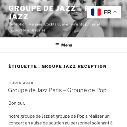
Aller
GROUPE DE JAZZ – POP
au
FR
JAZZ
contenu
principal
Réception, Mariage, Cocktails, évenements privés et
Corporate entreprise
Menu
ÉTIQUETTE :
GROUPE JAZZ RECEPTION
PUBLIÉ
4 JUIN 2020
LE
Groupe de Jazz Paris – Groupe de Pop
Bonjour,
notre groupe de Jazz et groupe de Pop a réaliser un
concert en guise de soutien au personnel soignant à