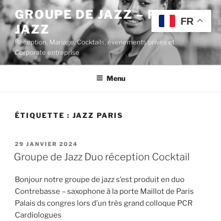
Aller
GROUPE DE JAZZ – POP
au
FR
JAZZ
contenu
principal
Réception, Mariage, Cocktails, évenements privés et
Corporate entreprise
Menu
ÉTIQUETTE :
JAZZ PARIS
PUBLIÉ
29 JANVIER 2024
LE
Groupe de Jazz Duo réception Cocktail
Bonjour notre groupe de jazz s’est produit en duo
Contrebasse – saxophone à la porte Maillot de Paris
Palais ds congres lors d’un très grand colloque PCR
Cardiologues