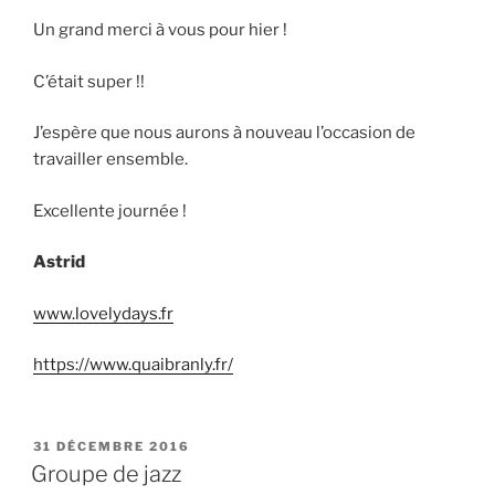
Un grand merci à vous pour hier !
C’était super !!
J’espère que nous aurons à nouveau l’occasion de
travailler ensemble.
Excellente journée !
Astrid
www.lovelydays.fr
https://www.quaibranly.fr/
PUBLIÉ
31 DÉCEMBRE 2016
LE
Groupe de jazz