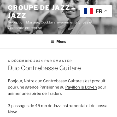
Aller
GROUPE DE JAZZ – POP
au
FR
JAZZ
contenu
principal
Réception, Mariage, Cocktails, évenements privés et
Corporate entreprise
Menu
PUBLIÉ
6 DÉCEMBRE 2024
PAR
EMASTER
LE
Duo Contrebasse Guitare
Bonjour, Notre duo Contrebasse Guitare s’est produit
pour une agence Parisienne au
Pavillon le Doyen
pour
animer une soirée de Traders
3 passages de 45 mn de Jazz instrumental et de bossa
Nova