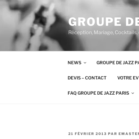
Aller
au
GROUPE DE
contenu
principal
Réception, Mariage, Cocktails,
NEWS
GROUPE DE JAZZ P
DEVIS – CONTACT
VOTRE E
FAQ GROUPE DE JAZZ PARIS
PUBLIÉ
21 FÉVRIER 2013
PAR
EMASTE
LE