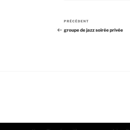
Navigation
Article
PRÉCÉDENT
de
précédent
groupe de jazz soirée privée
l’article
Politique de confidentialité
Fièrem