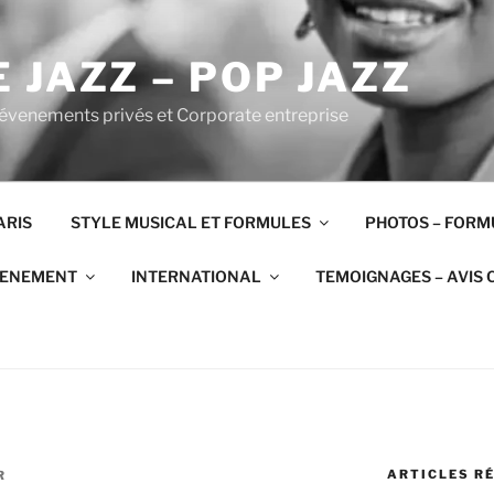
 JAZZ – POP JAZZ
 évenements privés et Corporate entreprise
ARIS
STYLE MUSICAL ET FORMULES
PHOTOS – FORM
VENEMENT
INTERNATIONAL
TEMOIGNAGES – AVIS 
ARTICLES R
R