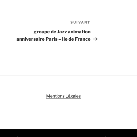
SUIVANT
Article
suivant
groupe de Jazz animation
anniversaire Paris – Ile de France
Mentions Légales
ent propulsé par WordPress