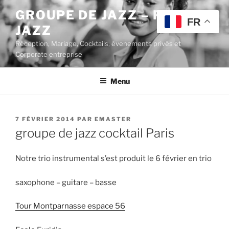
Aller
GROUPE DE JAZZ – POP
au
FR
JAZZ
contenu
principal
Réception, Mariage, Cocktails, évenements privés et
Corporate entreprise
Menu
PUBLIÉ
7 FÉVRIER 2014
PAR
EMASTER
LE
groupe de jazz cocktail Paris
Notre trio instrumental s’est produit le 6 février en trio
saxophone – guitare – basse
Tour Montparnasse espace 56