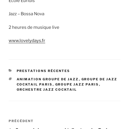
Ecole Euridis
Jazz – Bossa Nova
2 heures de musique live
www.lovelydays.fr
CATÉGORIES
PRESTATIONS RÉCENTES
ÉTIQUETTES
ANIMATION GROUPE DE JAZZ
,
GROUPE DE JAZZ
COCKTAIL PARIS
,
GROUPE JAZZ PARIS
,
ORCHESTRE JAZZ COCKTAIL
Navigation
Article
PRÉCÉDENT
de
précédent