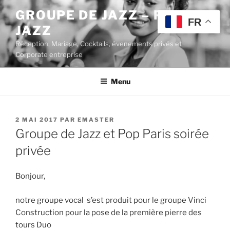
Aller
GROUPE DE JAZZ – POP
au
FR
JAZZ
contenu
principal
Réception, Mariage, Cocktails, évenements privés et
Corporate entreprise
Menu
PUBLIÉ
2 MAI 2017
PAR
EMASTER
LE
Groupe de Jazz et Pop Paris soirée
privée
Bonjour,
notre groupe vocal s’est produit pour le groupe Vinci
Construction pour la pose de la première pierre des
tours Duo