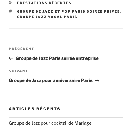
CATÉGORIES
PRESTATIONS RÉCENTES
ÉTIQUETTES
GROUPE DE JAZZ ET POP PARIS SOIRÉE PRIVÉE
,
GROUPE JAZZ VOCAL PARIS
Navigation
Article
PRÉCÉDENT
de
précédent
Groupe de Jazz Paris soirée entreprise
l’article
Article
SUIVANT
suivant
Groupe de Jazz pour anniversaire Paris
ARTICLES RÉCENTS
Groupe de Jazz pour cocktail de Mariage