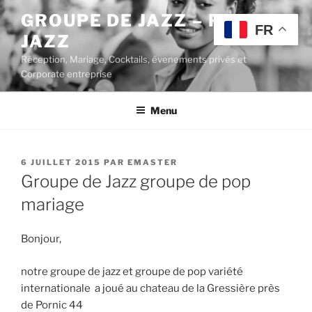
Aller
GROUPE DE JAZZ – POP
au
FR
JAZZ
contenu
principal
Réception, Mariage, Cocktails, évenements privés et
Corporate entreprise
Menu
PUBLIÉ
6 JUILLET 2015
PAR
EMASTER
LE
Groupe de Jazz groupe de pop
mariage
Bonjour,
notre groupe de jazz et groupe de pop variété
internationale a joué au chateau de la Gressière près
de Pornic 44