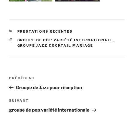
CATÉGORIES
PRESTATIONS RÉCENTES
ÉTIQUETTES
GROUPE DE POP VARIÉTÉ INTERNATIONALE
,
GROUPE JAZZ COCKTAIL MARIAGE
Navigation
Article
PRÉCÉDENT
de
précédent
Groupe de Jazz pour réception
l’article
Article
SUIVANT
suivant
groupe de pop variété internationale