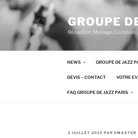
Aller
au
GROUPE DE
contenu
principal
Réception, Mariage, Cocktails,
NEWS
GROUPE DE JAZZ P
DEVIS – CONTACT
VOTRE E
FAQ GROUPE DE JAZZ PARIS
PUBLIÉ
3 JUILLET 2012
PAR
EMASTER
LE