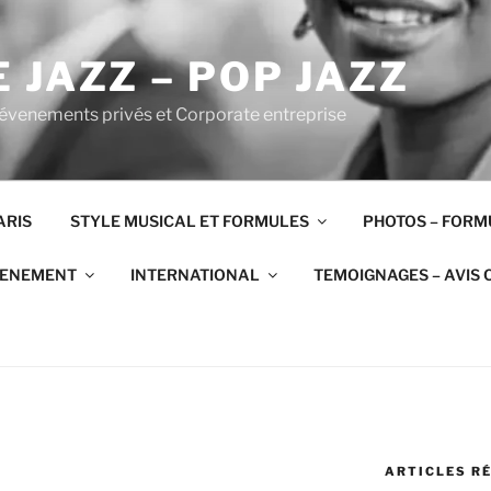
 JAZZ – POP JAZZ
 évenements privés et Corporate entreprise
ARIS
STYLE MUSICAL ET FORMULES
PHOTOS – FORM
VENEMENT
INTERNATIONAL
TEMOIGNAGES – AVIS 
ARTICLES R