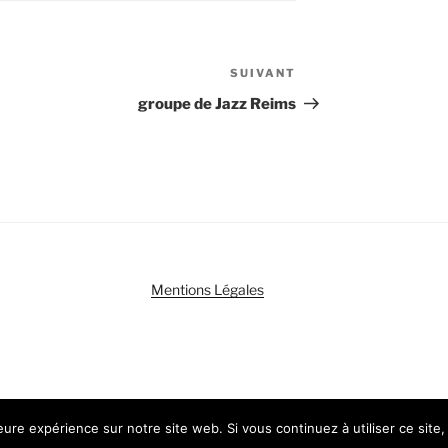
SUIVANT
Article
suivant
groupe de Jazz Reims
Mentions Légales
ent propulsé par WordPress
leure expérience sur notre site web. Si vous continuez à utiliser ce sit