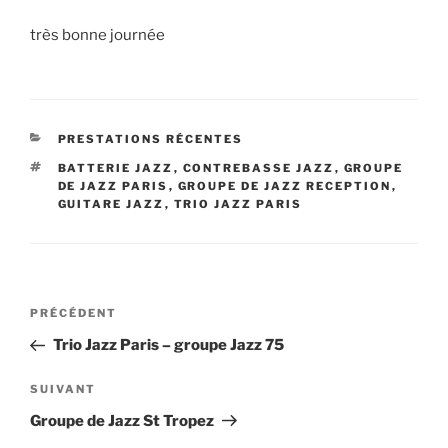
très bonne journée
CATÉGORIES
PRESTATIONS RÉCENTES
ÉTIQUETTES
BATTERIE JAZZ
,
CONTREBASSE JAZZ
,
GROUPE
DE JAZZ PARIS
,
GROUPE DE JAZZ RECEPTION
,
GUITARE JAZZ
,
TRIO JAZZ PARIS
Navigation
Article
PRÉCÉDENT
de
précédent
Trio Jazz Paris – groupe Jazz 75
l’article
Article
SUIVANT
suivant
Groupe de Jazz St Tropez