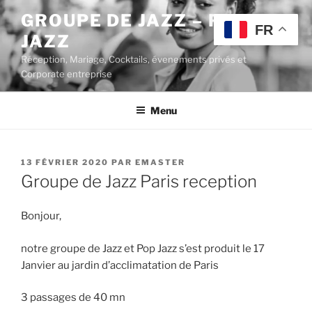
Aller
GROUPE DE JAZZ – POP
au
FR
JAZZ
contenu
principal
Réception, Mariage, Cocktails, évenements privés et
Corporate entreprise
Menu
PUBLIÉ
13 FÉVRIER 2020
PAR
EMASTER
LE
Groupe de Jazz Paris reception
Bonjour,
notre groupe de Jazz et Pop Jazz s’est produit le 17
Janvier au jardin d’acclimatation de Paris
3 passages de 40 mn