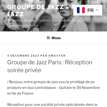
Aller
GROUPE DE JAZZ – POP
au
FR
JAZZ
contenu
principal
Réception, Mariage, Cocktails, évenements privés et
Corporate entreprise
Menu
PUBLIÉ
4 DÉCEMBRE 2023
PAR
EMASTER
LE
Groupe de Jazz Paris : Réception
soirée privée
/ Bonjour, notre groupe de jazz a eu le privilège de se
produire en duo contrebasse – Guitare le 30 Novembre
en Ile de France
Réception pour une société privée spécialisée dans le