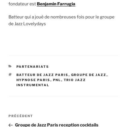
fondateur est
Benjamin Farrugia
Batteur qui a joué de nombreuses fois pour le groupe
de Jazz Lovelydays
CATÉGORIES
PARTENARIATS
ÉTIQUETTES
BATTEUR DE JAZZ PARIS
,
GROUPE DE JAZZ
,
HYPNOSE PARIS
,
PNL
,
TRIO JAZZ
INSTRUMENTAL
Navigation
Article
PRÉCÉDENT
de
précédent
Groupe de Jazz Paris reception cocktails