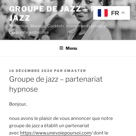
Aller
GROUPE DE JAZZ – POP
au
FR
JAZZ
contenu
principal
Réception, Mariage, Cocktails, évenements privés et
Corporate entreprise
Menu
PUBLIÉ
16 DÉCEMBRE 2020
PAR
EMASTER
LE
Groupe de jazz – partenariat
hypnose
Bonjour,
nous avons le plaisir de vous annoncer que notre
groupe de jazz a établit un partenariat
avec
https://www.unevoiepoursoi.com
/ dont le