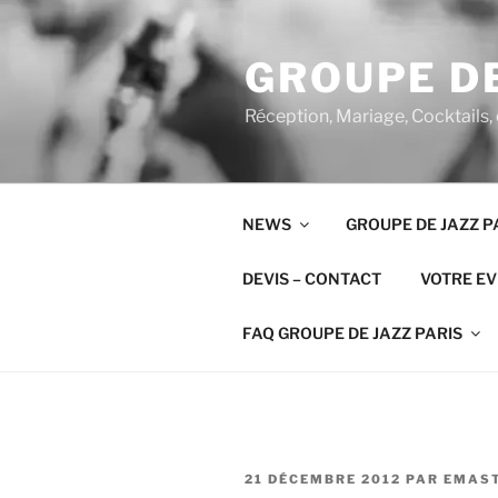
Aller
au
GROUPE DE
contenu
principal
Réception, Mariage, Cocktails,
NEWS
GROUPE DE JAZZ P
DEVIS – CONTACT
VOTRE E
FAQ GROUPE DE JAZZ PARIS
PUBLIÉ
21 DÉCEMBRE 2012
PAR
EMAS
LE