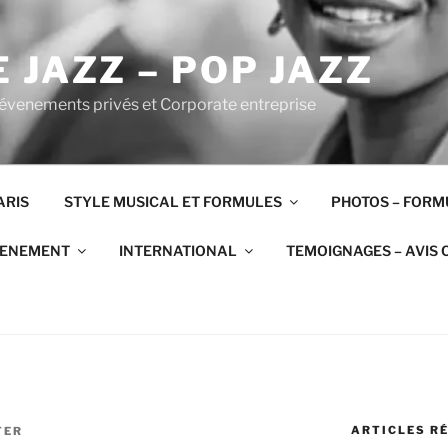
 JAZZ – POP JAZZ
 évenements privés et Corporate entreprise
ARIS
STYLE MUSICAL ET FORMULES
PHOTOS – FORM
VENEMENT
INTERNATIONAL
TEMOIGNAGES – AVIS 
ARTICLES R
TER