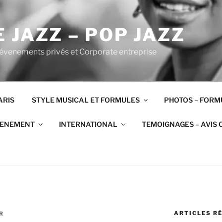
 JAZZ – POP JAZZ
 évenements privés et Corporate entreprise
ARIS
STYLE MUSICAL ET FORMULES
PHOTOS – FORM
VENEMENT
INTERNATIONAL
TEMOIGNAGES – AVIS 
ARTICLES R
R