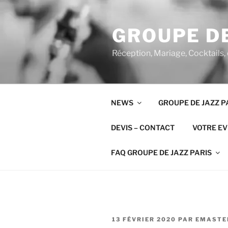
Aller
au
GROUPE DE
contenu
principal
Réception, Mariage, Cocktails,
NEWS
GROUPE DE JAZZ P
DEVIS – CONTACT
VOTRE E
FAQ GROUPE DE JAZZ PARIS
PUBLIÉ
13 FÉVRIER 2020
PAR
EMASTE
LE