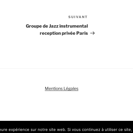
SUIVANT
Article
suivant
Groupe de Jazz instrumental
reception privée Paris
Mentions Légales
ent propulsé par WordPress
leure expérience sur notre site web. Si vous continuez à utiliser ce sit