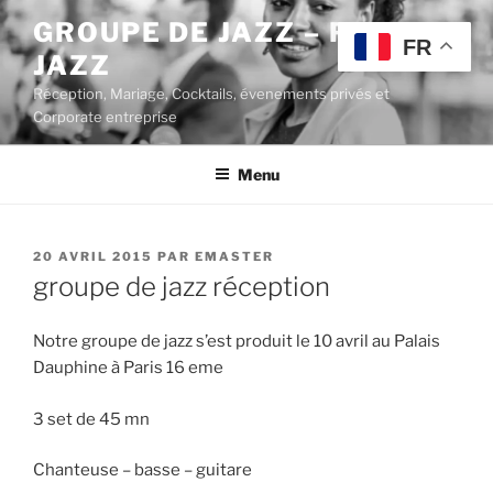
Aller
GROUPE DE JAZZ – POP
au
FR
JAZZ
contenu
principal
Réception, Mariage, Cocktails, évenements privés et
Corporate entreprise
Menu
PUBLIÉ
20 AVRIL 2015
PAR
EMASTER
LE
groupe de jazz réception
Notre groupe de jazz s’est produit le 10 avril au Palais
Dauphine à Paris 16 eme
3 set de 45 mn
Chanteuse – basse – guitare