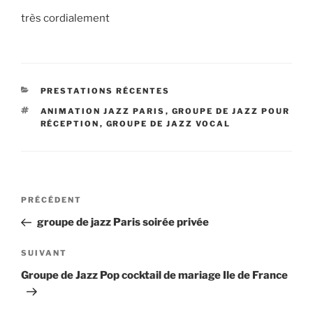
très cordialement
CATÉGORIES
PRESTATIONS RÉCENTES
ÉTIQUETTES
ANIMATION JAZZ PARIS
,
GROUPE DE JAZZ POUR
RÉCEPTION
,
GROUPE DE JAZZ VOCAL
Navigation
Article
PRÉCÉDENT
de
précédent
groupe de jazz Paris soirée privée
l’article
Article
SUIVANT
suivant
Groupe de Jazz Pop cocktail de mariage Ile de France