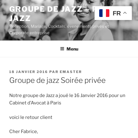
Aller
GROUPE DE JAZZ – POP
au
FR
JAZZ
contenu
principal
Réception, Mariage, Cocktails, évenements privés et
Corporate entreprise
Menu
PUBLIÉ
18 JANVIER 2016
PAR
EMASTER
LE
Groupe de jazz Soirée privée
Notre groupe de Jazz a joué le 16 Janvier 2016 pour un
Cabinet d’Avocat à Paris
voici le retour client
Cher Fabrice,