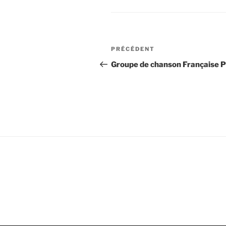
Navigation
Article
PRÉCÉDENT
de
précédent
Groupe de chanson Française P
l’article