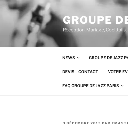
Aller
au
GROUPE DE
contenu
principal
Réception, Mariage, Cocktails,
NEWS
GROUPE DE JAZZ P
DEVIS – CONTACT
VOTRE E
FAQ GROUPE DE JAZZ PARIS
PUBLIÉ
3 DÉCEMBRE 2013
PAR
EMAST
LE