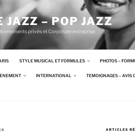
 JAZZ – POP JAZZ
 évenements privés et Corporate entreprise
ARIS
STYLE MUSICAL ET FORMULES
PHOTOS – FORM
VENEMENT
INTERNATIONAL
TEMOIGNAGES – AVIS 
ARTICLES R
ER