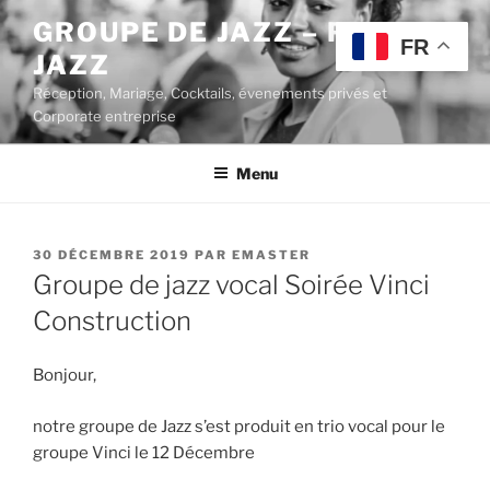
Aller
GROUPE DE JAZZ – POP
au
FR
JAZZ
contenu
principal
Réception, Mariage, Cocktails, évenements privés et
Corporate entreprise
Menu
PUBLIÉ
30 DÉCEMBRE 2019
PAR
EMASTER
LE
Groupe de jazz vocal Soirée Vinci
Construction
Bonjour,
notre groupe de Jazz s’est produit en trio vocal pour le
groupe Vinci le 12 Décembre