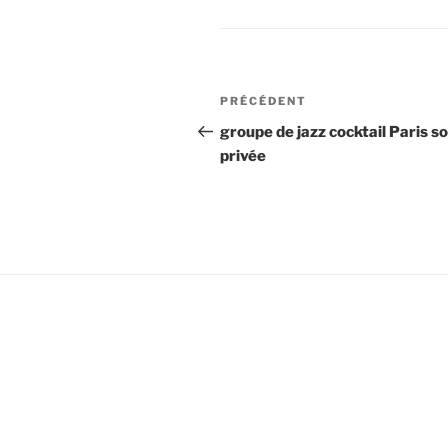
Navigation
Article
PRÉCÉDENT
de
précédent
groupe de jazz cocktail Paris s
privée
l’article