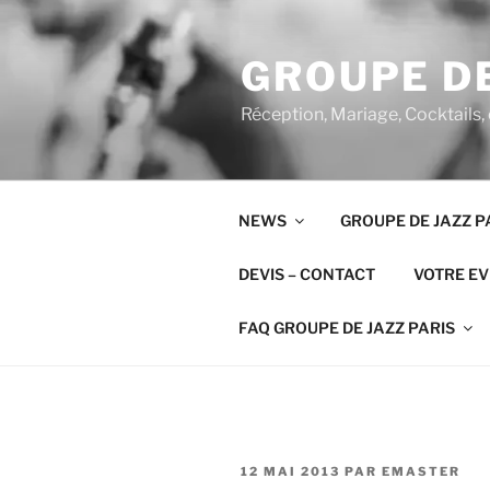
Aller
au
GROUPE DE
contenu
principal
Réception, Mariage, Cocktails,
NEWS
GROUPE DE JAZZ P
DEVIS – CONTACT
VOTRE E
FAQ GROUPE DE JAZZ PARIS
PUBLIÉ
12 MAI 2013
PAR
EMASTER
LE