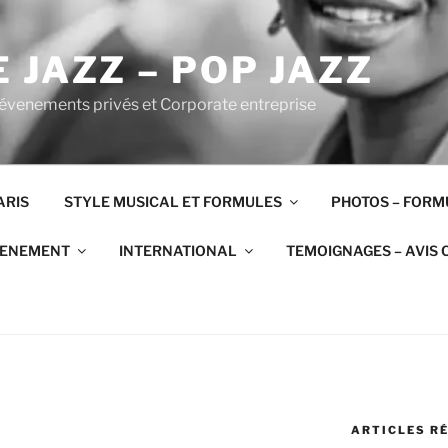
 JAZZ – POP JAZZ
 évenements privés et Corporate entreprise
ARIS
STYLE MUSICAL ET FORMULES
PHOTOS – FORM
VENEMENT
INTERNATIONAL
TEMOIGNAGES – AVIS 
ARTICLES R