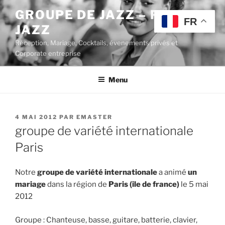
Aller
GROUPE DE JAZZ – POP
au
FR
JAZZ
contenu
principal
Réception, Mariage, Cocktails, évenements privés et
Corporate entreprise
Menu
PUBLIÉ
4 MAI 2012
PAR
EMASTER
LE
groupe de variété internationale
Paris
Notre
groupe de variété internationale
a animé
un
mariage
dans la région de
Paris (ile de france)
le 5 mai
2012
Groupe : Chanteuse, basse, guitare, batterie, clavier,