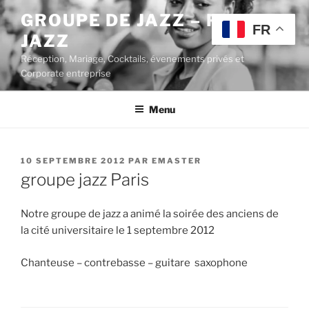
Aller
GROUPE DE JAZZ – POP
au
FR
JAZZ
contenu
principal
Réception, Mariage, Cocktails, évenements privés et
Corporate entreprise
Menu
PUBLIÉ
10 SEPTEMBRE 2012
PAR
EMASTER
LE
groupe jazz Paris
Notre groupe de jazz a animé la soirée des anciens de
la cité universitaire le 1 septembre 2012
Chanteuse – contrebasse – guitare saxophone