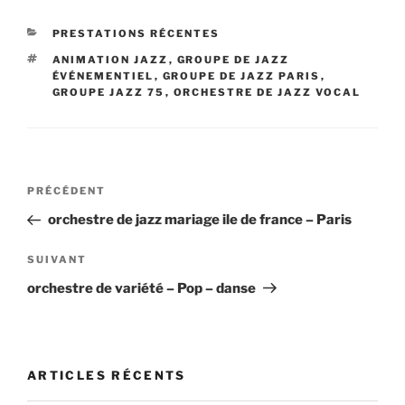
CATÉGORIES
PRESTATIONS RÉCENTES
ÉTIQUETTES
ANIMATION JAZZ
,
GROUPE DE JAZZ
ÉVÉNEMENTIEL
,
GROUPE DE JAZZ PARIS
,
GROUPE JAZZ 75
,
ORCHESTRE DE JAZZ VOCAL
Navigation
Article
PRÉCÉDENT
de
précédent
orchestre de jazz mariage ile de france – Paris
l’article
Article
SUIVANT
suivant
orchestre de variété – Pop – danse
ARTICLES RÉCENTS