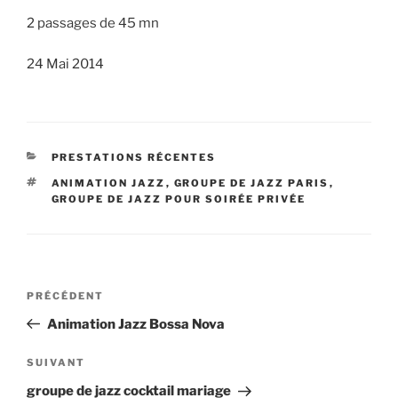
2 passages de 45 mn
24 Mai 2014
CATÉGORIES
PRESTATIONS RÉCENTES
ÉTIQUETTES
ANIMATION JAZZ
,
GROUPE DE JAZZ PARIS
,
GROUPE DE JAZZ POUR SOIRÉE PRIVÉE
Navigation
Article
PRÉCÉDENT
de
précédent
Animation Jazz Bossa Nova
l’article
Article
SUIVANT
suivant
groupe de jazz cocktail mariage