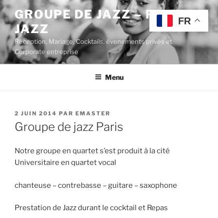
Aller
GROUPE DE JAZZ – POP
au
FR
JAZZ
contenu
principal
Réception, Mariage, Cocktails, évenements privés et
Corporate entreprise
Menu
PUBLIÉ
2 JUIN 2014
PAR
EMASTER
LE
Groupe de jazz Paris
Notre groupe en quartet s’est produit à la cité
Universitaire en quartet vocal
chanteuse – contrebasse – guitare – saxophone
Prestation de Jazz durant le cocktail et Repas