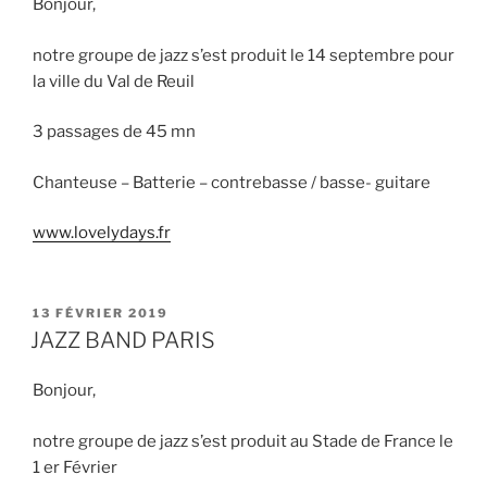
Bonjour,
notre groupe de jazz s’est produit le 14 septembre pour
la ville du Val de Reuil
3 passages de 45 mn
Chanteuse – Batterie – contrebasse / basse- guitare
www.lovelydays.fr
PUBLIÉ
13 FÉVRIER 2019
LE
JAZZ BAND PARIS
Bonjour,
notre groupe de jazz s’est produit au Stade de France le
1 er Février