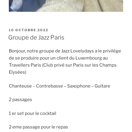
PUBLIÉ
10 OCTOBRE 2022
LE
Groupe de Jazz Paris
Bonjour, notre groupe de Jazz Lovelydays a le privilège
de se produire pour un client du Luxembourg au
Travellers Paris (Club privé sur Paris sur les Champs
Elysées)
Chanteuse – Contrebasse – Saxophone – Guitare
2 passages
1 er set pour le cocktail
2 eme passage pour le repas