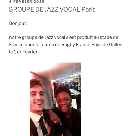
PUBLIÉ
4 FÉVRIER 2019
LE
GROUPE DE JAZZ VOCAL Paris
Bonjour,
notre groupe de Jazz vocal s’est produit au stade de
France pour le match de Rugby France Pays de Galles
le 1 er Février