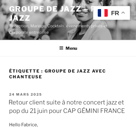
Aller
GROUPE DE JAZZ – POP
au
FR
JAZZ
contenu
principal
Réception, Mariage, Cocktails, évenements privés et
Corporate entreprise
Menu
ÉTIQUETTE :
GROUPE DE JAZZ AVEC
CHANTEUSE
PUBLIÉ
24 MARS 2025
LE
Retour client suite à notre concert jazz et
pop du 21 juin pour CAP GÉMINI FRANCE
Hello Fabrice,