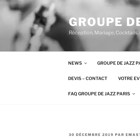
Aller
au
GROUPE DE
contenu
principal
Réception, Mariage, Cocktails,
NEWS
GROUPE DE JAZZ P
DEVIS – CONTACT
VOTRE E
FAQ GROUPE DE JAZZ PARIS
PUBLIÉ
30 DÉCEMBRE 2019
PAR
EMAS
LE