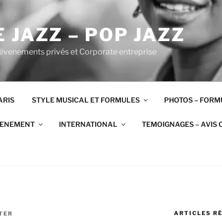
 JAZZ – POP JAZZ
 évenements privés et Corporate entreprise
ARIS
STYLE MUSICAL ET FORMULES
PHOTOS – FORM
VENEMENT
INTERNATIONAL
TEMOIGNAGES – AVIS 
ARTICLES R
TER