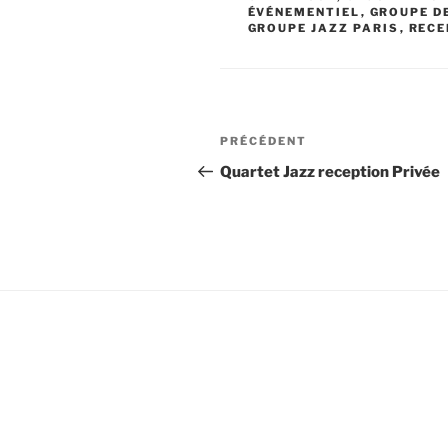
ÉVÉNEMENTIEL
,
GROUPE D
GROUPE JAZZ PARIS
,
RECE
Navigation
Article
PRÉCÉDENT
de
précédent
Quartet Jazz reception Privée
l’article