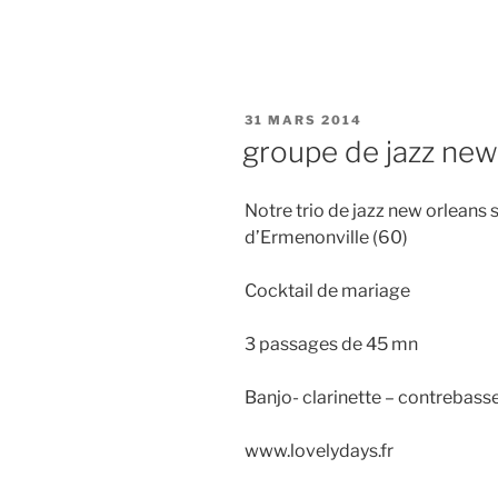
PUBLIÉ
31 MARS 2014
LE
groupe de jazz new
Notre trio de jazz new orleans 
d’Ermenonville (60)
Cocktail de mariage
3 passages de 45 mn
Banjo- clarinette – contrebass
www.lovelydays.fr