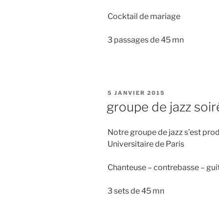
Cocktail de mariage
3 passages de 45 mn
PUBLIÉ
5 JANVIER 2015
LE
groupe de jazz soir
Notre groupe de jazz s’est prod
Universitaire de Paris
Chanteuse – contrebasse – gui
3 sets de 45 mn