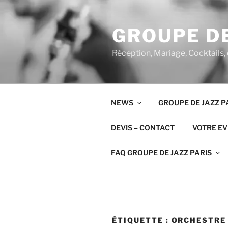
Aller
au
GROUPE DE
contenu
principal
Réception, Mariage, Cocktails,
NEWS
GROUPE DE JAZZ P
DEVIS – CONTACT
VOTRE E
FAQ GROUPE DE JAZZ PARIS
ÉTIQUETTE :
ORCHESTRE