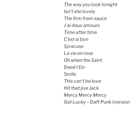
The way you look tonight
Isn’t she lovely
The firm fram sauce
J’ai deux amours
Time after time
C’est si bon
Syracuse
La vie en rose
Oh when the Saint
Deed I Do
Smile
This can’t be love
Hit that jive Jack
Mercy Mercy Mercy
Get Lucky – Daft Punk (version 