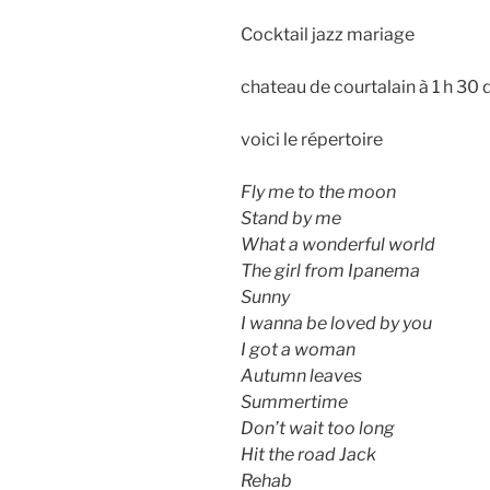
Cocktail jazz mariage
chateau de courtalain à 1 h 30 
voici le répertoire
Fly me to the moon
Stand by me
What a wonderful world
The girl from Ipanema
Sunny
I wanna be loved by you
I got a woman
Autumn leaves
Summertime
Don’t wait too long
Hit the road Jack
Rehab