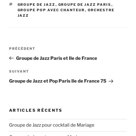
ÉTIQUETTES
GROUPE DE JAZZ
,
GROUPE DE JAZZ PARIS
,
GROUPE POP AVEC CHANTEUR
,
ORCHESTRE
JAZZ
Navigation
Article
PRÉCÉDENT
de
précédent
Groupe de Jazz Paris et Ile de France
l’article
Article
SUIVANT
suivant
Groupe de Jazz et Pop Paris Ile de France 75
ARTICLES RÉCENTS
Groupe de Jazz pour cocktail de Mariage