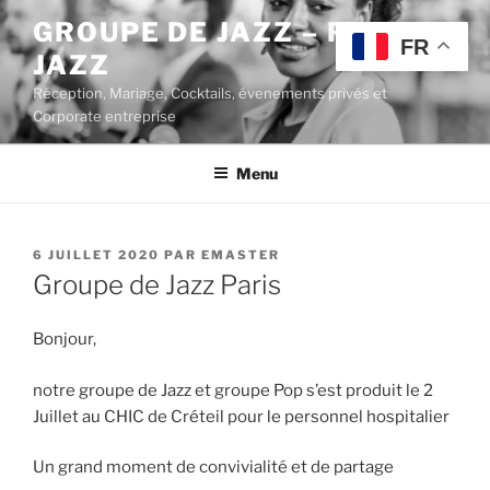
Aller
GROUPE DE JAZZ – POP
au
FR
JAZZ
contenu
principal
Réception, Mariage, Cocktails, évenements privés et
Corporate entreprise
Menu
PUBLIÉ
6 JUILLET 2020
PAR
EMASTER
LE
Groupe de Jazz Paris
Bonjour,
notre groupe de Jazz et groupe Pop s’est produit le 2
Juillet au CHIC de Créteil pour le personnel hospitalier
Un grand moment de convivialité et de partage