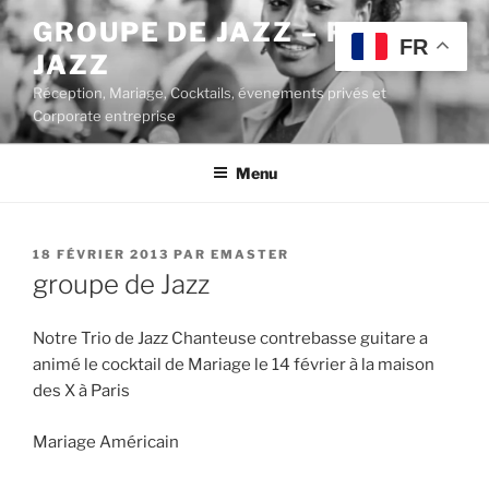
Aller
GROUPE DE JAZZ – POP
au
FR
JAZZ
contenu
principal
Réception, Mariage, Cocktails, évenements privés et
Corporate entreprise
Menu
PUBLIÉ
18 FÉVRIER 2013
PAR
EMASTER
LE
groupe de Jazz
Notre Trio de Jazz Chanteuse contrebasse guitare a
animé le cocktail de Mariage le 14 février à la maison
des X à Paris
Mariage Américain