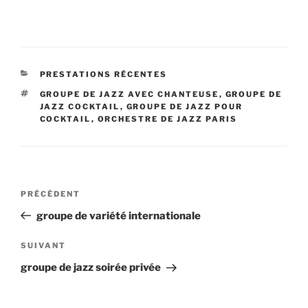
CATÉGORIES
PRESTATIONS RÉCENTES
ÉTIQUETTES
GROUPE DE JAZZ AVEC CHANTEUSE
,
GROUPE DE
JAZZ COCKTAIL
,
GROUPE DE JAZZ POUR
COCKTAIL
,
ORCHESTRE DE JAZZ PARIS
Navigation
Article
PRÉCÉDENT
de
précédent
groupe de variété internationale
l’article
Article
SUIVANT
suivant
groupe de jazz soirée privée