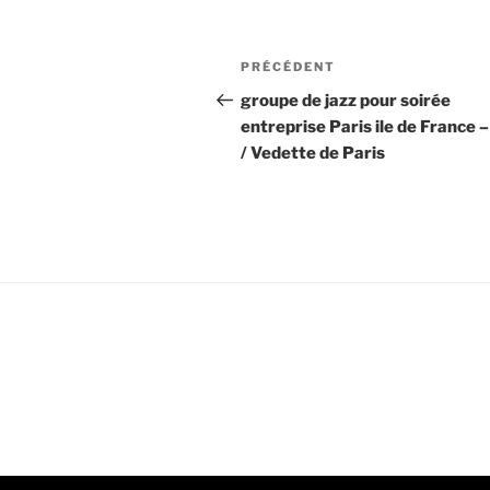
Navigation
Article
PRÉCÉDENT
de
précédent
groupe de jazz pour soirée
entreprise Paris ile de France –
l’article
/ Vedette de Paris