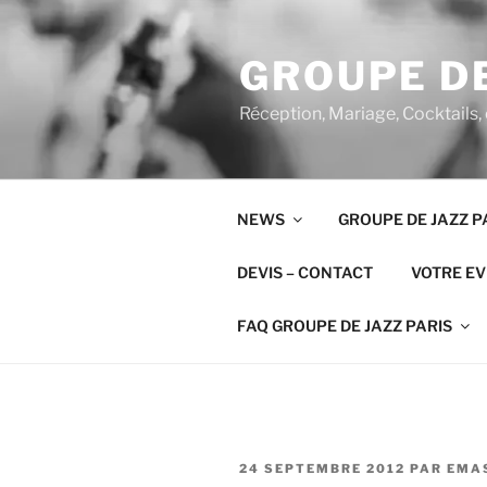
Aller
au
GROUPE DE
contenu
principal
Réception, Mariage, Cocktails,
NEWS
GROUPE DE JAZZ P
DEVIS – CONTACT
VOTRE E
FAQ GROUPE DE JAZZ PARIS
PUBLIÉ
24 SEPTEMBRE 2012
PAR
EMA
LE