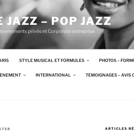
 JAZZ – POP JAZZ
 évenements privés et Corporate entreprise
ARIS
STYLE MUSICAL ET FORMULES
PHOTOS – FORM
VENEMENT
INTERNATIONAL
TEMOIGNAGES – AVIS 
ARTICLES R
STER