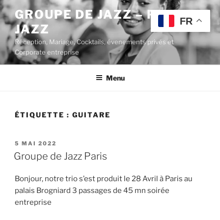
Aller
GROUPE DE JAZZ – POP
au
FR
JAZZ
contenu
principal
Réception, Mariage, Cocktails, évenements privés et
Corporate entreprise
Menu
ÉTIQUETTE :
GUITARE
PUBLIÉ
5 MAI 2022
LE
Groupe de Jazz Paris
Bonjour, notre trio s’est produit le 28 Avril à Paris au
palais Brogniard 3 passages de 45 mn soirée
entreprise