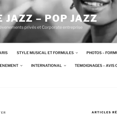
 JAZZ – POP JAZZ
 évenements privés et Corporate entreprise
ARIS
STYLE MUSICAL ET FORMULES
PHOTOS – FORM
VENEMENT
INTERNATIONAL
TEMOIGNAGES – AVIS 
ARTICLES R
TER