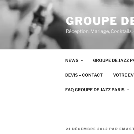
Aller
au
GROUPE DE
contenu
principal
Réception, Mariage, Cocktails,
NEWS
GROUPE DE JAZZ P
DEVIS – CONTACT
VOTRE E
FAQ GROUPE DE JAZZ PARIS
PUBLIÉ
21 DÉCEMBRE 2012
PAR
EMAS
LE