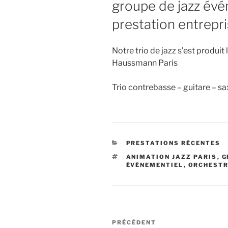
groupe de jazz évé
prestation entrepr
Notre trio de jazz s’est produ
Haussmann Paris
Trio contrebasse – guitare – 
CATÉGORIES
PRESTATIONS RÉCENTES
ÉTIQUETTES
ANIMATION JAZZ PARIS
,
G
ÉVÉNEMENTIEL
,
ORCHESTR
Navigation
Article
PRÉCÉDENT