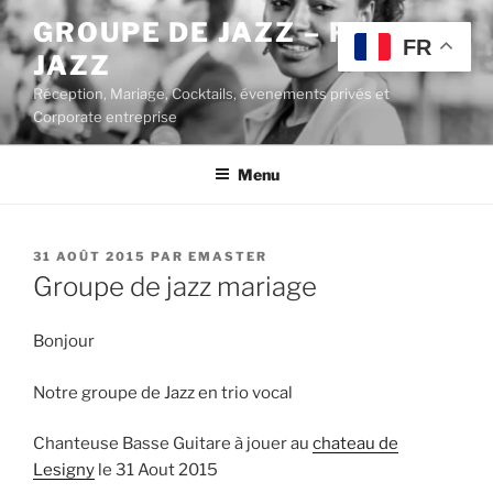
Aller
GROUPE DE JAZZ – POP
au
FR
JAZZ
contenu
principal
Réception, Mariage, Cocktails, évenements privés et
Corporate entreprise
Menu
PUBLIÉ
31 AOÛT 2015
PAR
EMASTER
LE
Groupe de jazz mariage
Bonjour
Notre groupe de Jazz en trio vocal
Chanteuse Basse Guitare à jouer au
chateau de
Lesigny
le 31 Aout 2015