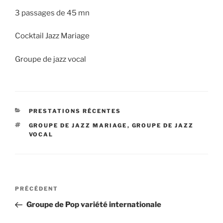
3 passages de 45 mn
Cocktail Jazz Mariage
Groupe de jazz vocal
CATÉGORIES
PRESTATIONS RÉCENTES
ÉTIQUETTES
GROUPE DE JAZZ MARIAGE
,
GROUPE DE JAZZ
VOCAL
Navigation
Article
PRÉCÉDENT
de
précédent
Groupe de Pop variété internationale
l’article