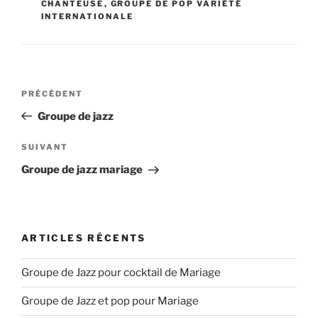
CHANTEUSE
,
GROUPE DE POP VARIÉTÉ
INTERNATIONALE
Navigation
Article
PRÉCÉDENT
de
précédent
Groupe de jazz
l’article
Article
SUIVANT
suivant
Groupe de jazz mariage
ARTICLES RÉCENTS
Groupe de Jazz pour cocktail de Mariage
Groupe de Jazz et pop pour Mariage