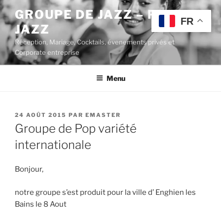
Aller
GROUPE DE JAZZ – POP
au
FR
JAZZ
contenu
principal
Réception, Mariage, Cocktails, évenements privés et
Corporate entreprise
Menu
PUBLIÉ
24 AOÛT 2015
PAR
EMASTER
LE
Groupe de Pop variété
internationale
Bonjour,
notre groupe s’est produit pour la ville d’ Enghien les
Bains le 8 Aout