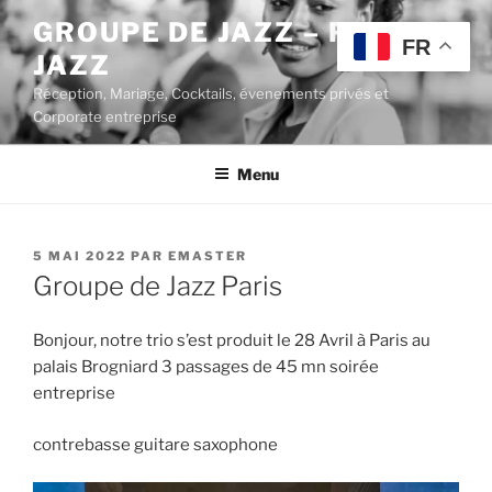
Aller
GROUPE DE JAZZ – POP
au
FR
JAZZ
contenu
principal
Réception, Mariage, Cocktails, évenements privés et
Corporate entreprise
Menu
PUBLIÉ
5 MAI 2022
PAR
EMASTER
LE
Groupe de Jazz Paris
Bonjour, notre trio s’est produit le 28 Avril à Paris au
palais Brogniard 3 passages de 45 mn soirée
entreprise
contrebasse guitare saxophone