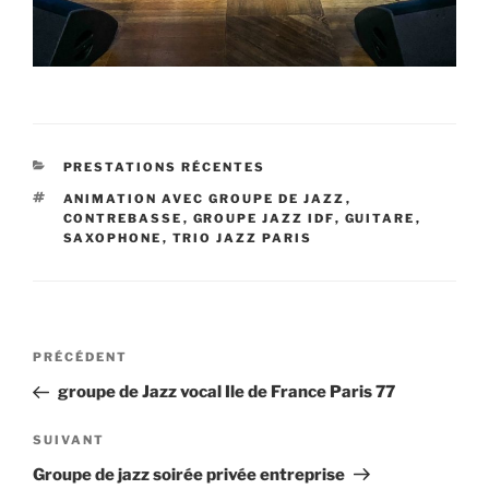
CATÉGORIES
PRESTATIONS RÉCENTES
ÉTIQUETTES
ANIMATION AVEC GROUPE DE JAZZ
,
CONTREBASSE
,
GROUPE JAZZ IDF
,
GUITARE
,
SAXOPHONE
,
TRIO JAZZ PARIS
Navigation
Article
PRÉCÉDENT
de
précédent
groupe de Jazz vocal Ile de France Paris 77
l’article
Article
SUIVANT
suivant
Groupe de jazz soirée privée entreprise