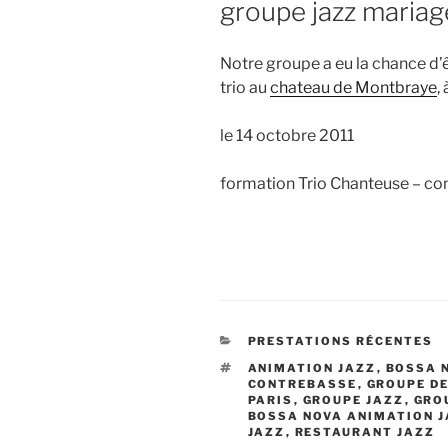
groupe jazz mariag
Notre groupe a eu la chance d’
trio au
chateau de Montbraye
,
le 14 octobre 2011
formation Trio Chanteuse – co
CATÉGORIES
PRESTATIONS RÉCENTES
ÉTIQUETTES
ANIMATION JAZZ
,
BOSSA 
CONTREBASSE
,
GROUPE DE
PARIS
,
GROUPE JAZZ
,
GRO
BOSSA NOVA ANIMATION J
JAZZ
,
RESTAURANT JAZZ