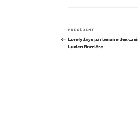
Navigation
Article
PRÉCÉDENT
de
précédent
Lovelydays partenaire des cas
Lucien Barrière
l’article