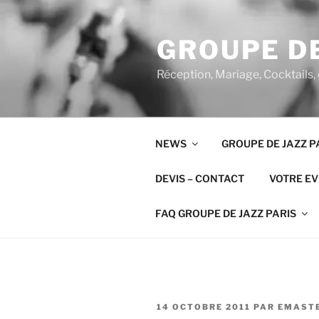
Aller
au
GROUPE DE
contenu
principal
Réception, Mariage, Cocktails,
NEWS
GROUPE DE JAZZ P
DEVIS – CONTACT
VOTRE E
FAQ GROUPE DE JAZZ PARIS
PUBLIÉ
14 OCTOBRE 2011
PAR
EMAST
LE