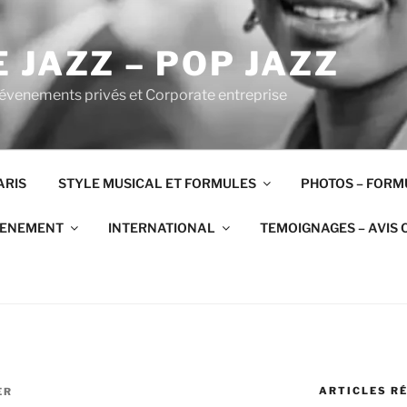
 JAZZ – POP JAZZ
 évenements privés et Corporate entreprise
ARIS
STYLE MUSICAL ET FORMULES
PHOTOS – FORM
VENEMENT
INTERNATIONAL
TEMOIGNAGES – AVIS 
ARTICLES R
ER