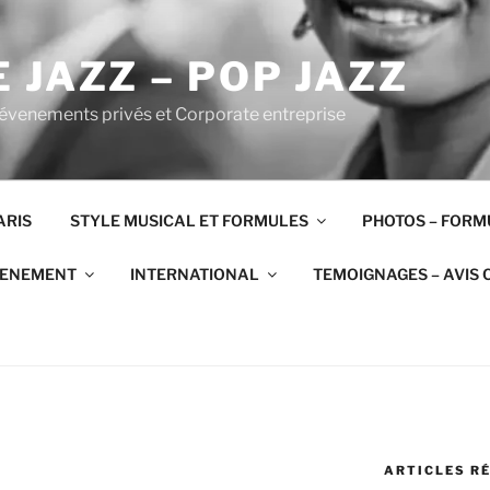
 JAZZ – POP JAZZ
 évenements privés et Corporate entreprise
ARIS
STYLE MUSICAL ET FORMULES
PHOTOS – FORM
VENEMENT
INTERNATIONAL
TEMOIGNAGES – AVIS 
ARTICLES R