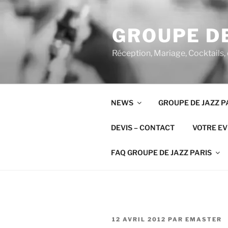
Aller
au
GROUPE DE
contenu
principal
Réception, Mariage, Cocktails,
NEWS
GROUPE DE JAZZ P
DEVIS – CONTACT
VOTRE E
FAQ GROUPE DE JAZZ PARIS
PUBLIÉ
12 AVRIL 2012
PAR
EMASTER
LE